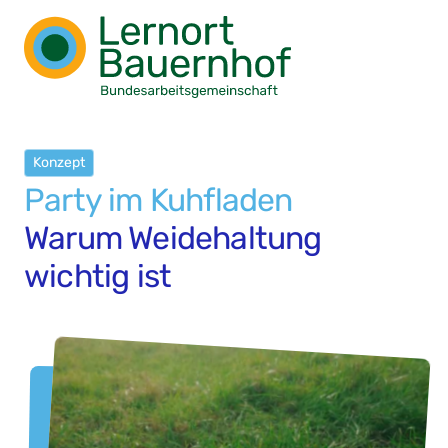
Konzept
Party im Kuhfladen
Warum Weidehaltung
wichtig ist