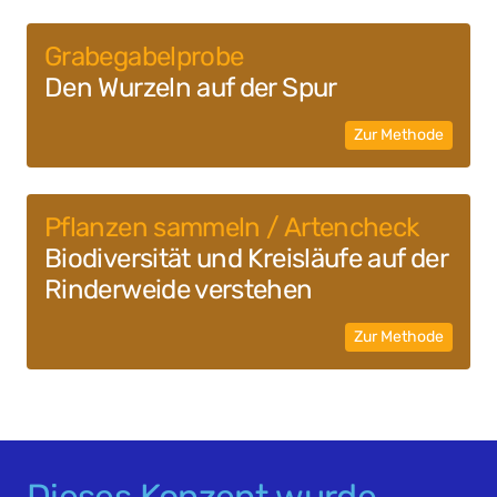
Grabe­gabel­probe
Den Wurzeln auf der Spur
Zur Methode
Pflanzen sammeln / Artencheck
Bio­diversität und Kreis­läufe auf der
Rinder­weide verstehen
Zur Methode