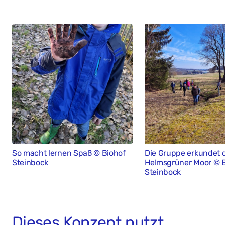
So macht lernen Spaß © Biohof
Die Gruppe erkundet 
Steinbock
Helmsgrüner Moor © B
Steinbock
Dieses Konzept nutzt