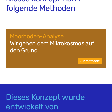
folgende Methoden
Moorboden-Analyse
Wir gehen dem Mikro­kosmos auf
den Grund
Zur Methode
Dieses Konzept wurde
entwickelt von