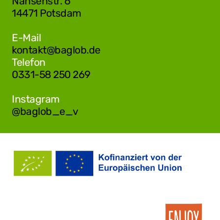
Nansenstr. 6
14471 Potsdam
E-Mail
kontakt@baglob.de
Telefon
0331-58 250 269
Instagram
@baglob_e_v