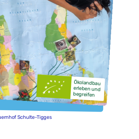
Ökolandbau
erleben und
begreifen
auernhof Schulte-Tigges