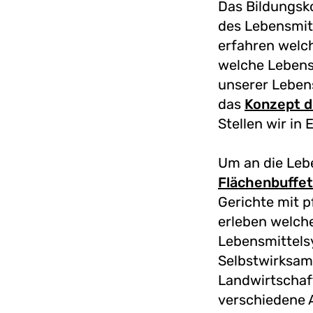
Das Bildungsk
des Lebensmitt
erfahren welc
welche Lebens
unserer Leben
das
Konzept d
Stellen wir in
Um an die Leb
Flächenbuffet
Gerichte mit p
erleben welche
Lebensmittelsy
Selbstwirksamk
Landwirtschaft
verschiedene 