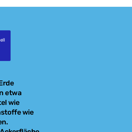
ell
 Erde
on etwa
el wie
stoffe wie
en.
 Ackerfläche