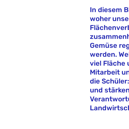
In diesem B
woher unse
Flächenver
zusammenhä
Gemüse reg
werden. Wel
viel Fläche
Mitarbeit u
die Schüler
und stärken
Verantwort
Landwirtsc