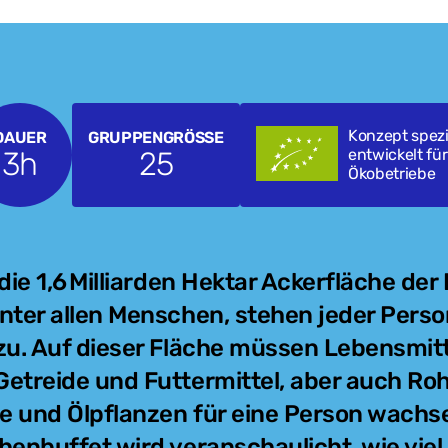
Konzept spezi
DAUER
GRUPPENGRÖSSE
3h
25
entwickelt für
Ökobetriebe
die 1,6 Milliarden Hektar Ackerfläche der
nter allen Menschen, stehen jeder Pers
zu. Auf dieser Fläche müssen Lebensmitt
etreide und Futtermittel, aber auch Roh
 und Ölpflanzen für eine Person wachs
henbuffet wird veranschaulicht, wie viel