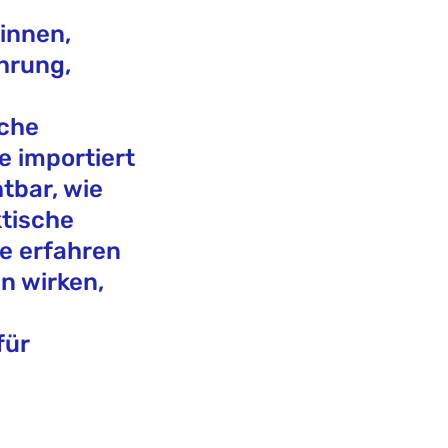
innen,
hrung,
lche
 importiert
tbar, wie
ktische
te erfahren
n wirken,
für