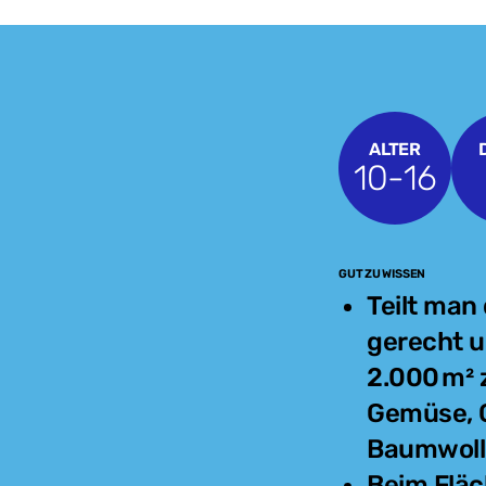
ALTER
10-16
GUT ZU WISSEN
Teilt man 
gerecht u
2.000 m² 
Gemüse, G
Baumwolle
Beim Fläc