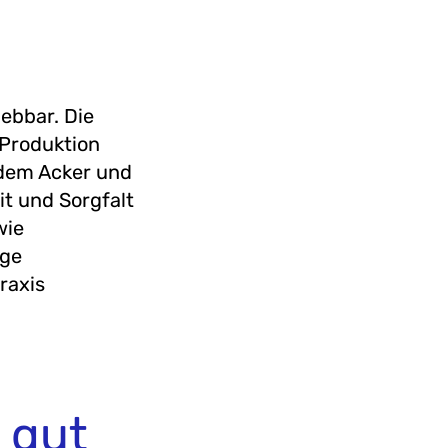
ebbar. Die
 Produktion
 dem Acker und
it und Sorgfalt
wie
ige
raxis
 gut