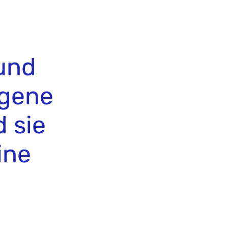
 und
igene
 sie
ine