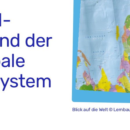
l­
nd der
bale
system
Blick auf die Welt © Lernb