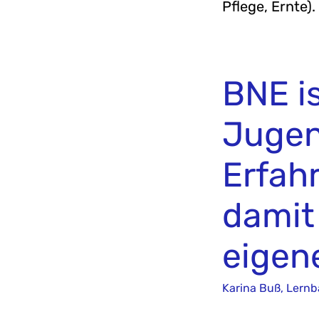
Pflege, Ernte).
BNE is
Jugen
Erfah
damit
eigen
Karina Buß, Lern