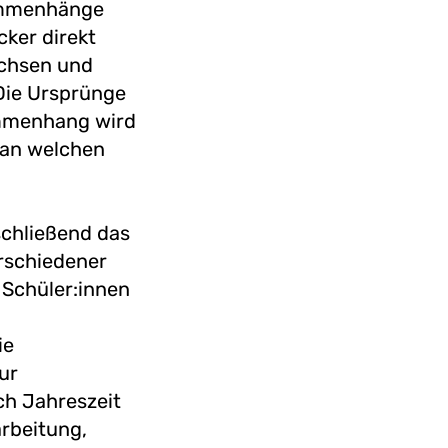
sammenhänge
ker direkt
achsen und
Die Ursprünge
ammenhang wird
 an welchen
schließend das
rschiedener
 Schüler:innen
ie
ur
ch Jahreszeit
rbeitung,