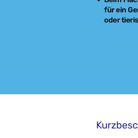
für ein Ge
oder tieris
Kurzbesc